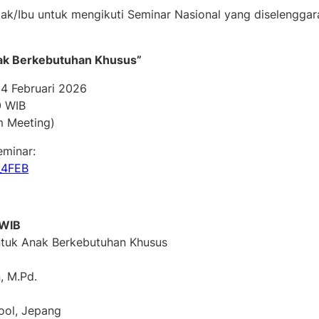
k/Ibu untuk mengikuti Seminar Nasional yang diselengga
nak Berkebutuhan Khusus”
 4 Februari 2026
0 WIB
m Meeting)
eminar:
R_4FEB
 WIB
untuk Anak Berkebutuhan Khusus
, M.Pd.
ool, Jepang