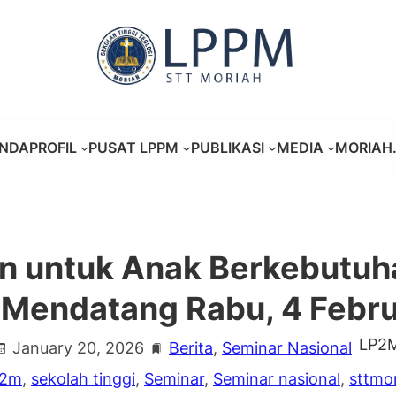
NDA
PROFIL
PUSAT LPPM
PUBLIKASI
MEDIA
MORIAH.
an untuk Anak Berkebutuh
 Mendatang Rabu, 4 Febru
LP2
January 20, 2026
Berita
, 
Seminar Nasional
p2m
, 
sekolah tinggi
, 
Seminar
, 
Seminar nasional
, 
sttmo