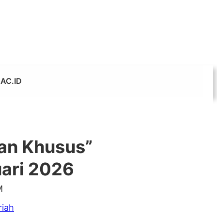
AC.ID
an Khusus”
ari 2026
M
riah