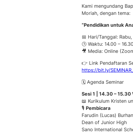
Kami mengundang Bapa
Moriah, dengan tema:
“Pendidikan untuk A
📅 Hari/Tanggal: Rabu,
🕒 Waktu: 14.00 – 16.3
🎥 Media: Online (Zoo
👉 Link Pendaftaran S
https://bit.ly/SEMINA
🗓️ Agenda Seminar
Sesi 1 | 14.30 – 15.30
📖 Kurikulum Kristen 
🎙
Pembicara
Farudin (Lucas) Burhan
Dean of Junior High
Sano International Sch