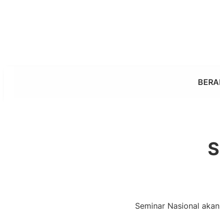
Skip
to
content
BERA
S
Seminar Nasional akan