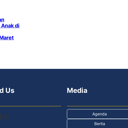
an
 Anak di
 Maret
d Us
Media
Agenda
Instagram
Berita