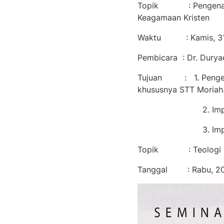
Topik : Pengenalan S
Keagamaan Kristen
Waktu : Kamis, 31 A
Pembicara : Dr. Duryad
Tujuan : 1. Pengemba
khususnya STT Moriah
2. Implementasi
3. Implementasi 
Topik : Teologi Kon
Tanggal : Rabu, 20 