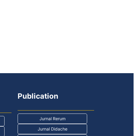
Publication
Jurnal Rerum
Jurnal Didache