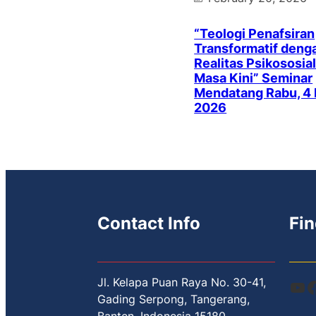
“Teologi Penafsiran
Transformatif deng
Realitas Psikososial
Masa Kini” Seminar
Mendatang Rabu, 4
2026
Contact Info
Fin
Jl. Kelapa Puan Raya No. 30-41,
YouTube
Facebook
Gading Serpong, Tangerang,