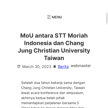
Skip
to
content
MoU antara STT Moriah
Indonesia dan Chang
Jung Christian University
Taiwan
webmaster
March 30, 2023
Berita
Setelah dua tahun bekerja sama dengan
Chang Jung Christian University, Taiwan
lewat acara konference dan simposium,
akhirnya kedua belah pihak
memantapkan perjalanan bersama 5
(lima) tahun ke depan dengan MoU dan